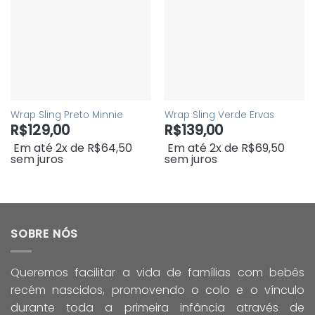
Wrap Sling Preto Minnie
Wrap Sling Verde Ervas
R$
129,00
R$
139,00
Em até 2x de
R$
64,50
Em até 2x de
R$
69,50
sem juros
sem juros
SOBRE NÓS
Queremos facilitar a vida de famílias com bebês
recém nascidos, promovendo o colo e o vínculo
durante toda a primeira infância através de