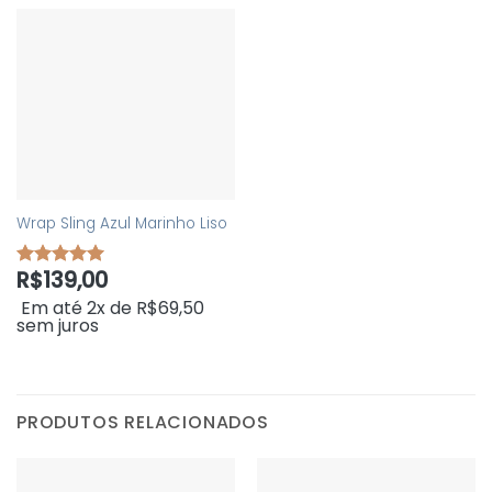
Wrap Sling Azul Marinho Liso
R$
139,00
Avaliação
5
de 5
Em até 2x de
R$
69,50
sem juros
PRODUTOS RELACIONADOS