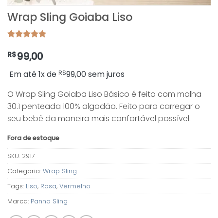
Wrap Sling Goiaba Liso
Avaliado
1
como
5
de
R$
99,00
5, com
baseado em
Em até 1x de
R$
99,00
sem juros
avaliação
de cliente
O Wrap Sling Goiaba Liso Básico é feito com malha
30.1 penteada 100% algodão. Feito para carregar o
seu bebê da maneira mais confortável possível.
Fora de estoque
SKU:
2917
Categoria:
Wrap Sling
Tags:
Liso
,
Rosa
,
Vermelho
Marca:
Panno Sling