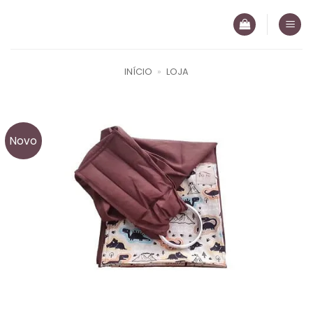
Skip
to
content
INÍCIO
»
LOJA
Novo